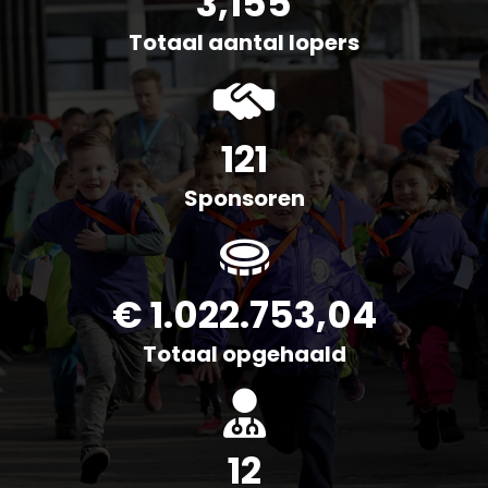
3,155
Totaal aantal lopers
121
Sponsoren
€ 
1.022.753
,04
Totaal opgehaald
12