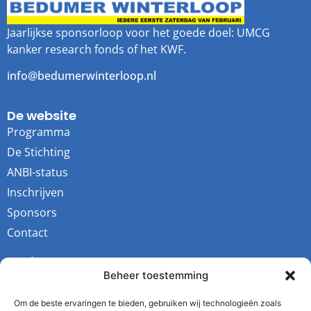
Jaarlijkse sponsorloop voor het goede doel: UMCG
kanker research fonds of het KWF.
info@bedumerwinterloop.nl
De website
Programma
De Stichting
ANBI-status
Inschrijven
Sponsors
Contact
Socials
Beheer toestemming
Youtube
Instagram
Om de beste ervaringen te bieden, gebruiken wij technologieën zoals