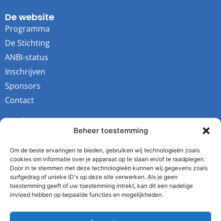
De website
Programma
De Stichting
ANBI-status
Inschrijven
Sponsors
Contact
Socials
Beheer toestemming
Youtube
Instagram
Om de beste ervaringen te bieden, gebruiken wij technologieën zoals
cookies om informatie over je apparaat op te slaan en/of te raadplegen.
Facebook
Door in te stemmen met deze technologieën kunnen wij gegevens zoals
surfgedrag of unieke ID's op deze site verwerken. Als je geen
Twitter
toestemming geeft of uw toestemming intrekt, kan dit een nadelige
invloed hebben op bepaalde functies en mogelijkheden.
De Stichting
Kvk: 64343731