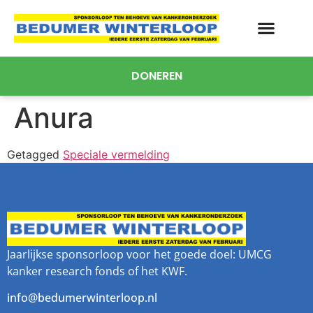
DONEREN
Anura
Getagged
Speciale vermelding
Jaarlijkse sponsorloop voor het goede doel: UMCG
kanker research fonds of het KWF.
info@bedumerwinterloop.nl