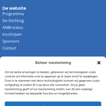
De website
Programma
De Stichting
ANBI-status
Inschrijven
Sponsors
Contact
Socials
Beheer toestemming
Youtube
Instagram
Om de beste ervaringen te bieden, gebruiken wij technologieën zoals
cookies om informatie over je apparaat op te slaan en/of te raadplegen.
Facebook
Door in te stemmen met deze technologieën kunnen wij gegevens zoals
surfgedrag of unieke ID's op deze site verwerken. Als je geen
Twitter
toestemming geeft of uw toestemming intrekt, kan dit een nadelige
invloed hebben op bepaalde functies en mogelijkheden.
De Stichting
Kvk: 64343731