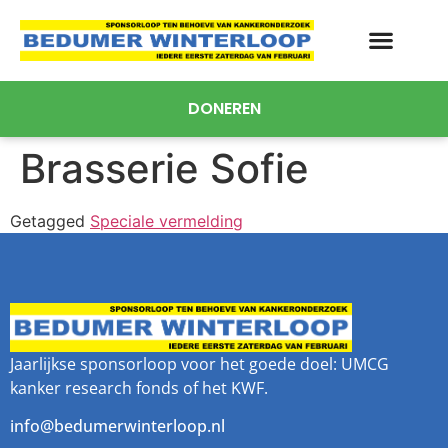
DONEREN
Brasserie Sofie
Getagged
Speciale vermelding
Jaarlijkse sponsorloop voor het goede doel: UMCG
kanker research fonds of het KWF.
info@bedumerwinterloop.nl