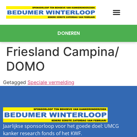
DONEREN
Friesland Campina/
DOMO
Getagged
Speciale vermelding
Jaarlijkse sponsorloop voor het goede doel: UMCG
kanker research fonds of het KWF.