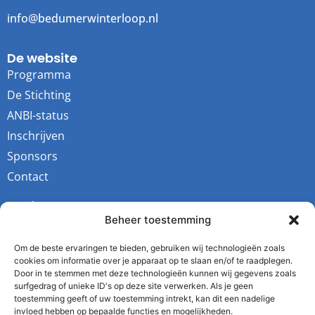
info@bedumerwinterloop.nl
De website
Programma
De Stichting
ANBI-status
Inschrijven
Sponsors
Contact
Socials
Beheer toestemming
Youtube
Instagram
Om de beste ervaringen te bieden, gebruiken wij technologieën zoals
cookies om informatie over je apparaat op te slaan en/of te raadplegen.
Facebook
Door in te stemmen met deze technologieën kunnen wij gegevens zoals
surfgedrag of unieke ID's op deze site verwerken. Als je geen
Twitter
toestemming geeft of uw toestemming intrekt, kan dit een nadelige
invloed hebben op bepaalde functies en mogelijkheden.