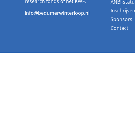
research fonds of het KWF.
ANBI-statu
Inschrijve
info@bedumerwinterloop.nl
Sponsors
Contact