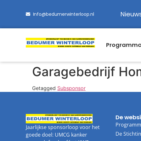
Nieuw
Info@bedumerwinterloop.nl
Programm
Garagebedrijf H
Getagged
Subsponsor
De websi
Program
Jaarlijkse sponsorloop voor het
De Stichti
goede doel: UMCG kanker