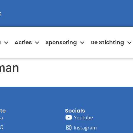
s
a
Acties
Sponsoring
De Stichting
oman
te
Socials
ma
Youtube
ng
Instagram