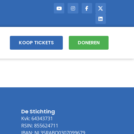
KOOP TICKETS
DONEREN
De Stichting
Kvk: 64343731
RSIN: 855624711
IBAN: NL35RABO0307099679