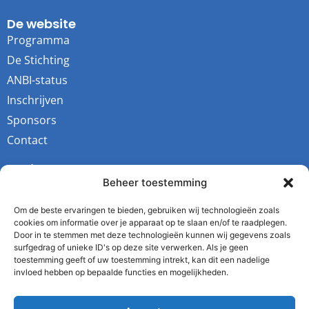
De website
Programma
De Stichting
ANBI-status
Inschrijven
Sponsors
Contact
Socials
Beheer toestemming
Youtube
Instagram
Om de beste ervaringen te bieden, gebruiken wij technologieën zoals
cookies om informatie over je apparaat op te slaan en/of te raadplegen.
Facebook
Door in te stemmen met deze technologieën kunnen wij gegevens zoals
surfgedrag of unieke ID's op deze site verwerken. Als je geen
Twitter
toestemming geeft of uw toestemming intrekt, kan dit een nadelige
invloed hebben op bepaalde functies en mogelijkheden.
De Stichting
Kvk: 64343731