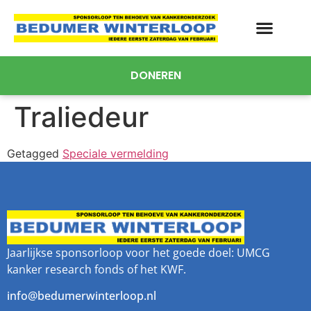
DONEREN
Traliedeur
Getagged
Speciale vermelding
Jaarlijkse sponsorloop voor het goede doel: UMCG
kanker research fonds of het KWF.
info@bedumerwinterloop.nl