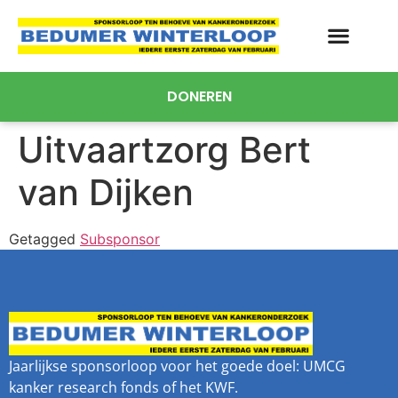
DONEREN
Uitvaartzorg Bert
van Dijken
Getagged
Subsponsor
Jaarlijkse sponsorloop voor het goede doel: UMCG
kanker research fonds of het KWF.