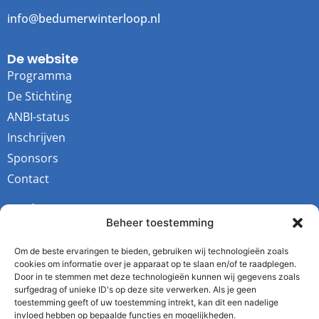
info@bedumerwinterloop.nl
De website
Programma
De Stichting
ANBI-status
Inschrijven
Sponsors
Contact
Socials
Beheer toestemming
Youtube
Instagram
Om de beste ervaringen te bieden, gebruiken wij technologieën zoals
cookies om informatie over je apparaat op te slaan en/of te raadplegen.
Facebook
Door in te stemmen met deze technologieën kunnen wij gegevens zoals
surfgedrag of unieke ID's op deze site verwerken. Als je geen
Twitter
toestemming geeft of uw toestemming intrekt, kan dit een nadelige
invloed hebben op bepaalde functies en mogelijkheden.