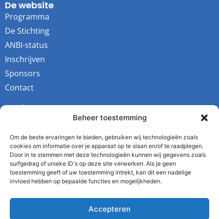
De website
Programma
De Stichting
ANBI-status
Inschrijven
Sponsors
Contact
Socials
Beheer toestemming
Youtube
Instagram
Om de beste ervaringen te bieden, gebruiken wij technologieën zoals
cookies om informatie over je apparaat op te slaan en/of te raadplegen.
Facebook
Door in te stemmen met deze technologieën kunnen wij gegevens zoals
surfgedrag of unieke ID's op deze site verwerken. Als je geen
Twitter
toestemming geeft of uw toestemming intrekt, kan dit een nadelige
invloed hebben op bepaalde functies en mogelijkheden.
De Stichting
Kvk: 64343731
Accepteren
RSIN: 855624711