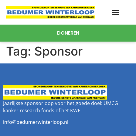
DONEREN
Tag:
Sponsor
Jaarlijkse sponsorloop voor het goede doel: UMCG
kanker research fonds of het KWF.
info@bedumerwinterloop.nl