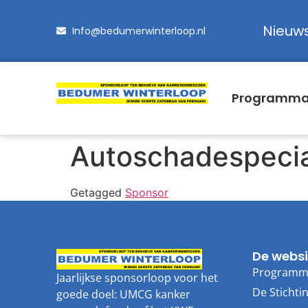
Nieuw
Info@bedumerwinterloop.nl
Programm
Autoschadespecial
Getagged
Sponsor
De websi
Program
Jaarlijkse sponsorloop voor het
De Stichti
goede doel: UMCG kanker