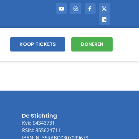
KOOP TICKETS
DONEREN
De Stichting
Kvk: 64343731
RSIN: 855624711
IBAN: NL35RABO0307099679