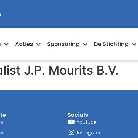
s
a
Acties
Sponsoring
De Stichting
ist J.P. Mourits B.V.
te
Socials
ma
Youtube
ng
Instagram