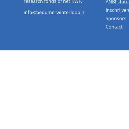
research fonds of het KWF.
ANBI-statu
Inschrijve
info@bedumerwinterloop.nl
Sponsors
Contact