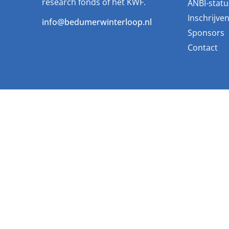
research fonds of het KWF.
ANBI-statu
Inschrijve
info@bedumerwinterloop.nl
Sponsors
Contact