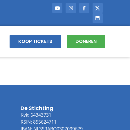
KOOP TICKETS
DONEREN
De Stichting
Kvk: 64343731
RSIN: 855624711
IBAN: NL35RABO0307099679