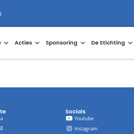
s
a
Acties
Sponsoring
De Stichting
te
Socials
ma
Youtube
ng
Instagram