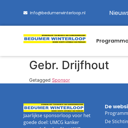
Nieuw
Info@bedumerwinterloop.nl
Programm
Gebr. Drijfhout
Getagged
Sponsor
De websi
Program
Jaarlijkse sponsorloop voor het
De Stichti
goede doel: UMCG kanker