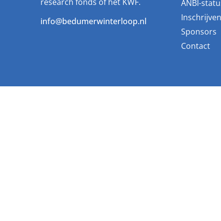
research fonds of het KWF.
ANBI-statu
Inschrijve
info@bedumerwinterloop.nl
Sponsors
Contact