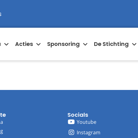
s
a
Acties
Sponsoring
De Stichting
te
Socials
ma
Youtube
ng
Instagram