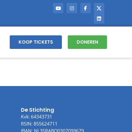
KOOP TICKETS
DONEREN
De Stichting
Kvk: 64343731
RSIN: 855624711
IBAN: NL35RABO0307099679