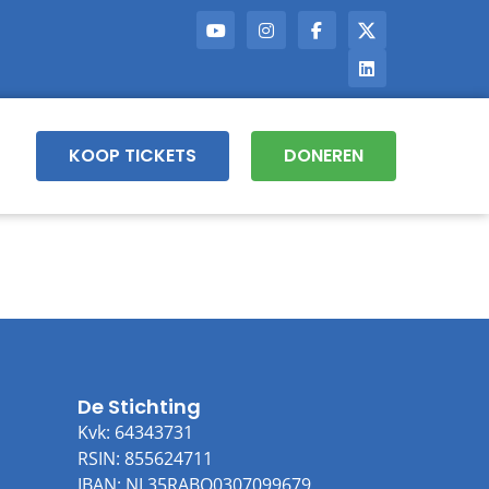
KOOP TICKETS
DONEREN
De Stichting
Kvk: 64343731
RSIN: 855624711
IBAN: NL35RABO0307099679