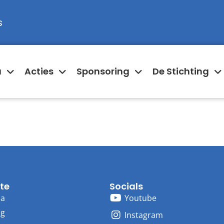
s
a
Acties
Sponsoring
De Stichting
te
Socials
ma
Youtube
ng
Instagram