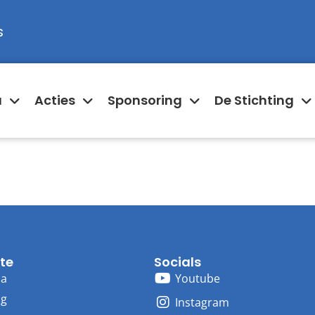
s
a
Acties
Sponsoring
De Stichting
te
Socials
ma
Youtube
ng
Instagram