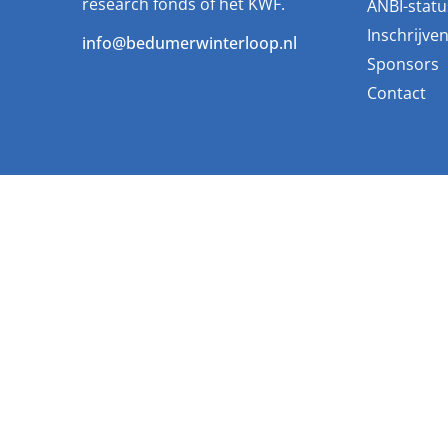
research fonds of het KWF.
ANBI-statu
Inschrijve
info@bedumerwinterloop.nl
Sponsors
Contact