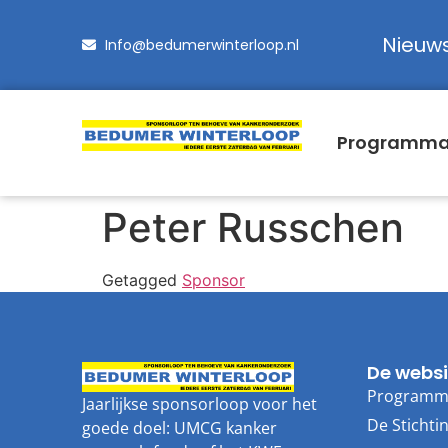
Nieuw
Info@bedumerwinterloop.nl
Programm
Peter Russchen
Getagged
Sponsor
De websi
Program
Jaarlijkse sponsorloop voor het
De Stichti
goede doel: UMCG kanker