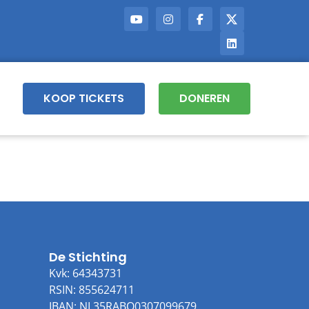
KOOP TICKETS
DONEREN
De Stichting
Kvk: 64343731
RSIN: 855624711
IBAN: NL35RABO0307099679