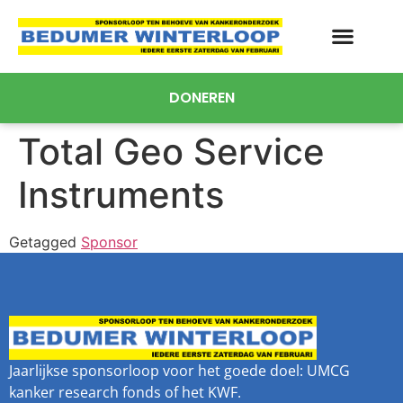
DONEREN
Total Geo Service
Instruments
Getagged
Sponsor
Jaarlijkse sponsorloop voor het goede doel: UMCG
kanker research fonds of het KWF.