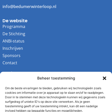
info@bedumerwinterloop.nl
De website
Programma
De Stichting
ANBI-status
Inschrijven
Sponsors
Contact
Socials
Beheer toestemming
Youtube
Instagram
Om de beste ervaringen te bieden, gebruiken wij technologieën zoals
cookies om informatie over je apparaat op te slaan en/of te raadplegen.
Facebook
Door in te stemmen met deze technologieën kunnen wij gegevens zoals
surfgedrag of unieke ID's op deze site verwerken. Als je geen
Twitter
toestemming geeft of uw toestemming intrekt, kan dit een nadelige
invloed hebben op bepaalde functies en mogelijkheden.