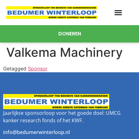
DONEREN
Valkema Machinery
Getagged
Sponsor
Jaarlijkse sponsorloop voor het goede doel: UMCG
kanker research fonds of het KWF.
info@bedumerwinterloop.nl