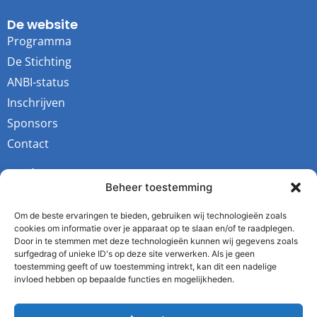
De website
Programma
De Stichting
ANBI-status
Inschrijven
Sponsors
Contact
Socials
Beheer toestemming
Youtube
Instagram
Om de beste ervaringen te bieden, gebruiken wij technologieën zoals
cookies om informatie over je apparaat op te slaan en/of te raadplegen.
Facebook
Door in te stemmen met deze technologieën kunnen wij gegevens zoals
surfgedrag of unieke ID's op deze site verwerken. Als je geen
Twitter
toestemming geeft of uw toestemming intrekt, kan dit een nadelige
invloed hebben op bepaalde functies en mogelijkheden.
De Stichting
Kvk: 64343731