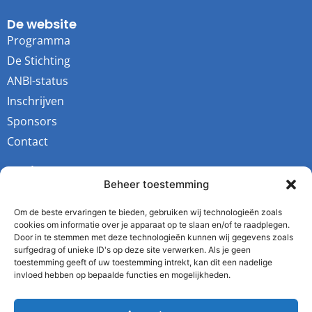
De website
Programma
De Stichting
ANBI-status
Inschrijven
Sponsors
Contact
Socials
Beheer toestemming
Youtube
Instagram
Om de beste ervaringen te bieden, gebruiken wij technologieën zoals
cookies om informatie over je apparaat op te slaan en/of te raadplegen.
Facebook
Door in te stemmen met deze technologieën kunnen wij gegevens zoals
surfgedrag of unieke ID's op deze site verwerken. Als je geen
Twitter
toestemming geeft of uw toestemming intrekt, kan dit een nadelige
invloed hebben op bepaalde functies en mogelijkheden.
De Stichting
Kvk: 64343731