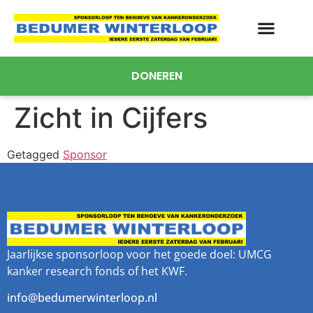
DONEREN
Zicht in Cijfers
Getagged
Sponsor
Jaarlijkse sponsorloop voor het goede doel: UMCG
kanker research fonds of het KWF.
info@bedumerwinterloop.nl